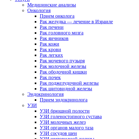
Медицинские анализы
Онкология
Прием онколога
Рак желудка — лечение в Израиле
Рак печени
Рак головного мозга
Рак яичников
Рак кожи
Рак крови
Рак легких
Рак мочевого пузыря
Рак молочной железы
Рак ободочной кишки
Рак почек
Рак поджелудочной железы
Рак щитовидной железы
Эндокринология
Прием эндокринолога
УЗИ
УЗИ брюшной полости
УЗИ голеностопного сустава
УЗИ молочных желез
УЗИ органов малого таза
УЗИ сосудов шеи
УЗИ щитовидной железы